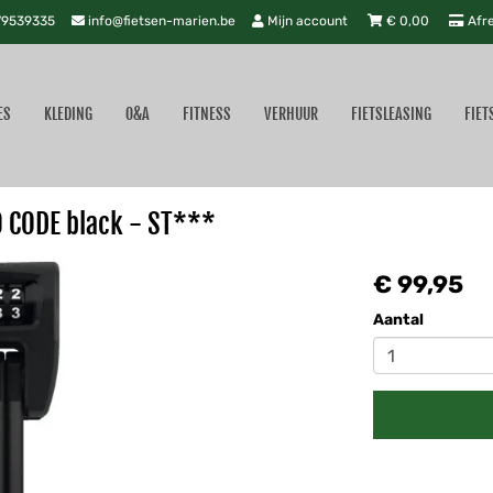
9539335
info@fietsen-marien.be
Mijn account
€
0,00
Afr
ES
KLEDING
O&A
FITNESS
VERHUUR
FIETSLEASING
FIET
CODE black - ST***
€ 99,95
Aantal