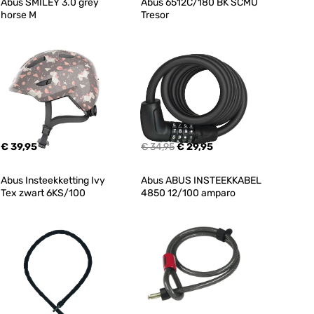
Abus SMILEY 3.0 grey 
Abus 6512C/180 BK SCMU 
horse M
Tresor
€ 39,95
€ 34,95
€ 29,95
Abus Insteekketting Ivy 
Abus ABUS INSTEEKKABEL 
Tex zwart 6KS/100
4850 12/100 amparo