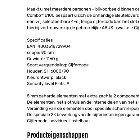
Maakt u met meerdere personen – bijvoorbeeld binnen de 
Combo™ 6100 bespaart u zich de onhandige sleuteloverdra
een vrij selecteerbare 4-cijferige cijfercode kan het slo
hierbij vertrouwen op de gebruikelijke ABUS-kwaliteit: Cij
Specificaties
EAN: 4003318729904
scope: 90 cm
Gewicht: 1160 g
Soort vergrendeling: Cijfercode
Houder: SH 6000/90
Kleurontwerp: black
Security level Fiets: 9
5 mm geharde elementen met extra zachte 2 componente
De elementen, het slothuis en de interne delen van het s
Verbinding van de elementen door speciale scharnierpun
De speciale 2K bewerking van de cijferinstelringen garan
Cijfercode individueel instelbaar
Producteigenschappen