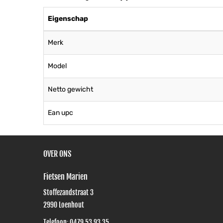
Eigenschap
Merk
Model
Netto gewicht
Ean upc
OVER ONS
Fietsen Marien
Stoffezandstraat 3
2990
Loenhout
Telefoon:
0479 53 93 35