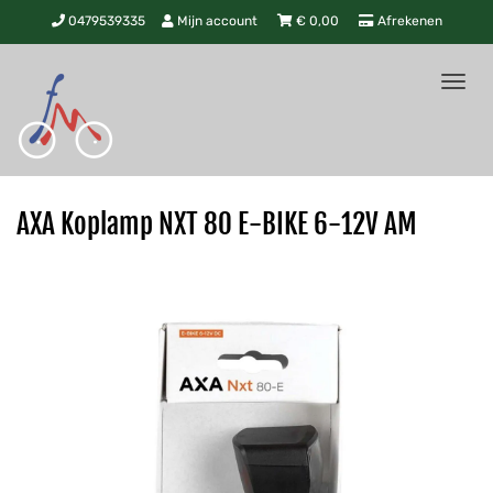
0479539335
Mijn account
€
0,00
Afrekenen
Tog
nav
AXA Koplamp NXT 80 E-BIKE 6-12V AM