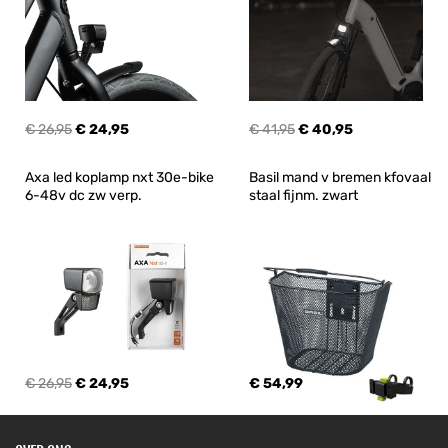
€ 26,95
€ 24,95
€ 41,95
€ 40,95
Axa led koplamp nxt 30e-bike 
Basil mand v bremen kfovaal 
6-48v dc zw verp.
staal fijnm. zwart
€ 26,95
€ 24,95
€ 54,99