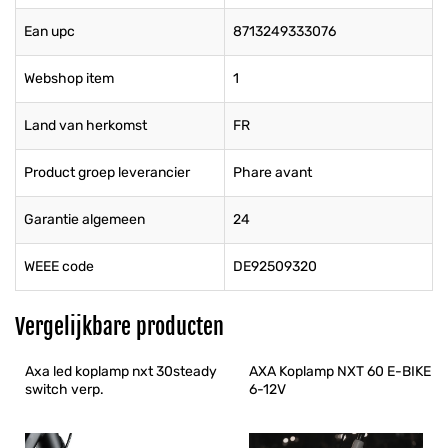
Ean upc
8713249333076
Webshop item
1
Land van herkomst
FR
Product groep leverancier
Phare avant
Garantie algemeen
24
WEEE code
DE92509320
Vergelijkbare producten
Axa led koplamp nxt 30steady 
AXA Koplamp NXT 60 E-BIKE 
switch verp.
6-12V