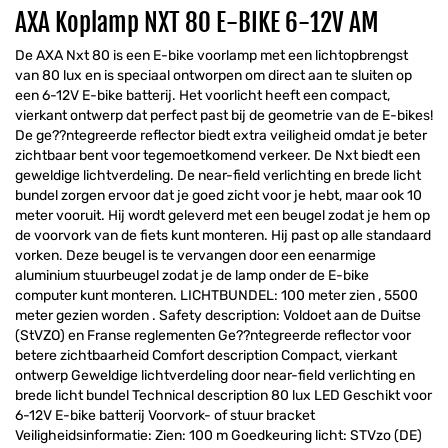
AXA Koplamp NXT 80 E-BIKE 6-12V AM
De AXA Nxt 80 is een E-bike voorlamp met een lichtopbrengst
van 80 lux en is speciaal ontworpen om direct aan te sluiten op
een 6-12V E-bike batterij. Het voorlicht heeft een compact,
vierkant ontwerp dat perfect past bij de geometrie van de E-bikes!
De ge??ntegreerde reflector biedt extra veiligheid omdat je beter
zichtbaar bent voor tegemoetkomend verkeer. De Nxt biedt een
geweldige lichtverdeling. De near-field verlichting en brede licht
bundel zorgen ervoor dat je goed zicht voor je hebt, maar ook 10
meter vooruit. Hij wordt geleverd met een beugel zodat je hem op
de voorvork van de fiets kunt monteren. Hij past op alle standaard
vorken. Deze beugel is te vervangen door een eenarmige
aluminium stuurbeugel zodat je de lamp onder de E-bike
computer kunt monteren. LICHTBUNDEL: 100 meter zien , 5500
meter gezien worden . Safety description: Voldoet aan de Duitse
(StVZO) en Franse reglementen Ge??ntegreerde reflector voor
betere zichtbaarheid Comfort description Compact, vierkant
ontwerp Geweldige lichtverdeling door near-field verlichting en
brede licht bundel Technical description 80 lux LED Geschikt voor
6-12V E-bike batterij Voorvork- of stuur bracket
Veiligheidsinformatie: Zien: 100 m Goedkeuring licht: STVzo (DE)