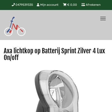
0479539335
Mijn account
€
0,00
Afrekenen
Tog
nav
Axa lichtkop op Batterij Sprint Zilver 4 Lux
On/off