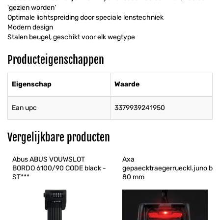
'gezien worden’
Optimale lichtspreiding door speciale lenstechniek
Modern design
Stalen beugel, geschikt voor elk wegtype
Producteigenschappen
Eigenschap
Waarde
Ean upc
3379939241950
Vergelijkbare producten
Abus ABUS VOUWSLOT 
Axa 
BORDO 6100/90 CODE black - 
gepaecktraegerrueckl.juno b 
ST***
80 mm