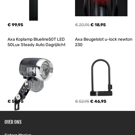
€ 99,95
€ 20,95
€ 18,95
Axa Koplamp Blueline50T LED 
Axa Beugelslot u-lock newton 
50Lux Steady Auto Dagrijlicht
230
€ 56,95
€ 52,95
€ 46,95
OVER ONS