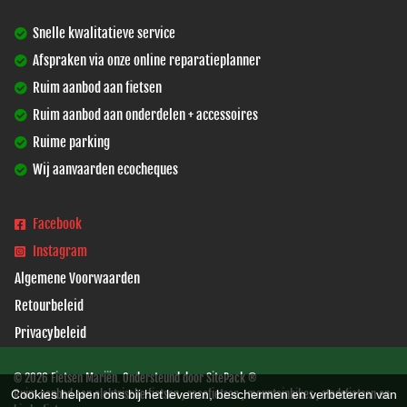
Snelle kwalitatieve service
Afspraken via onze online reparatieplanner
Ruim aanbod aan fietsen
Ruim aanbod aan onderdelen + accessoires
Ruime parking
Wij aanvaarden ecocheques
Facebook
Instagram
Algemene Voorwaarden
Retourbeleid
Privacybeleid
© 2026 Fietsen Mariën. Ondersteund door
SitePack ®
Ruim aanbod aan elektrische fietsen , racefietsen , mountainbikes , stadsfietsen en
Cookies helpen ons bij het leveren, beschermen en verbeteren van