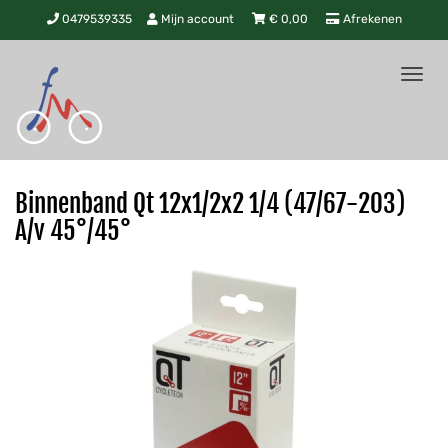
0479539335
Mijn account
€
0,00
Afrekenen
Tog
nav
Binnenband Qt 12x1/2x2 1/4 (47/67-203)
A/v 45°/45°