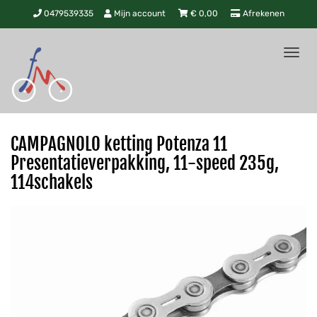
0479539335
Mijn account
€
0,00
Afrekenen
Tog
nav
CAMPAGNOLO ketting Potenza 11
Presentatieverpakking, 11-speed 235g,
114schakels