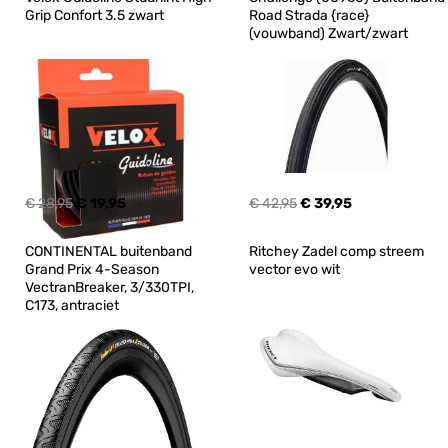
Grip Confort 3.5 zwart
Road Strada {race} 
(vouwband) Zwart/zwart
€ 28,95
€ 19,95
€ 42,95
€ 39,95
CONTINENTAL buitenband 
Ritchey Zadel comp streem 
Grand Prix 4-Season 
vector evo wit
VectranBreaker, 3/330TPI, 
C173, antraciet