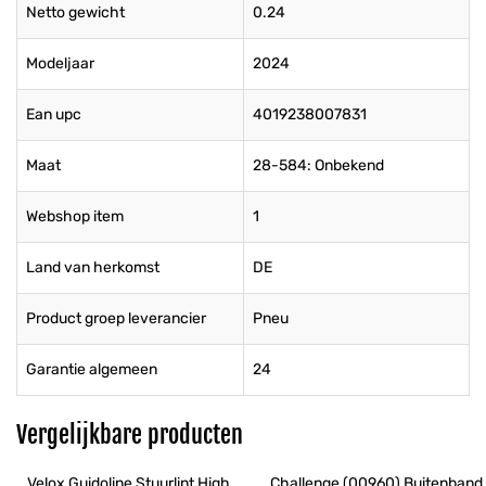
Netto gewicht
0.24
Modeljaar
2024
Ean upc
4019238007831
Maat
28-584: Onbekend
Webshop item
1
Land van herkomst
DE
Product groep leverancier
Pneu
Garantie algemeen
24
Vergelijkbare producten
Velox Guidoline Stuurlint High 
Challenge (00960) Buitenband 