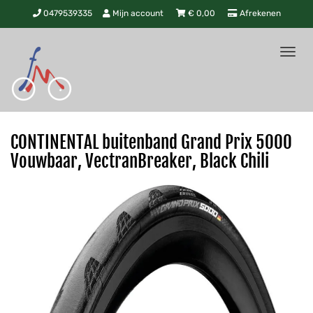
0479539335
Mijn account
€
0,00
Afrekenen
Tog
nav
CONTINENTAL buitenband Grand Prix 5000
Vouwbaar, VectranBreaker, Black Chili