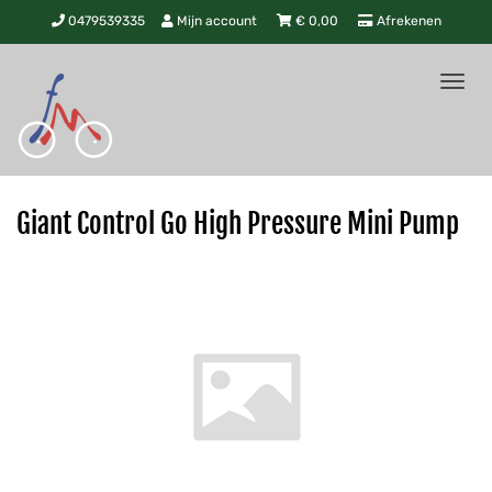
0479539335
Mijn account
€
0,00
Afrekenen
Tog
nav
Giant Control Go High Pressure Mini Pump