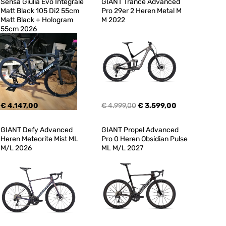
Sensa Giulia Evo Integrale 
GIANT Trance Advanced 
Matt Black 105 Di2 55cm 
Pro 29er 2 Heren Metal M 
Matt Black + Hologram 
M 2022
55cm 2026
€ 4.147,00
€ 4.999,00
€ 3.599,00
GIANT Defy Advanced 
GIANT Propel Advanced 
Heren Meteorite Mist ML 
Pro 0 Heren Obsidian Pulse 
M/L 2026
ML M/L 2027