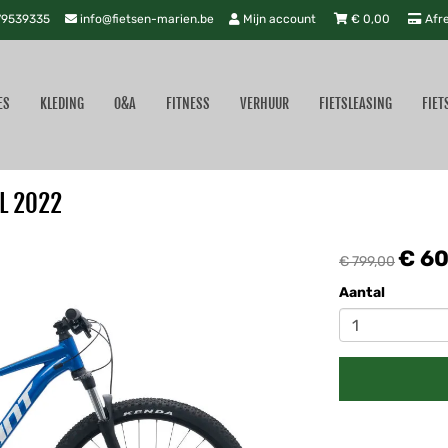
9539335
info@fietsen-marien.be
Mijn account
€
0,00
Afr
ES
KLEDING
O&A
FITNESS
VERHUUR
FIETSLEASING
FIET
XL 2022
€ 6
€ 799,00
Aantal