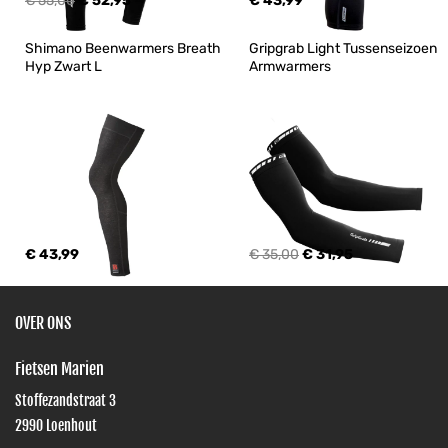
€ 55,00
€ 52,95
€ 43,99
Shimano Beenwarmers Breath 
Gripgrab Light Tussenseizoen 
Hyp Zwart L
Armwarmers
€ 43,99
€ 35,00
€ 31,95
OVER ONS
Fietsen Marien
Stoffezandstraat 3
2990
Loenhout