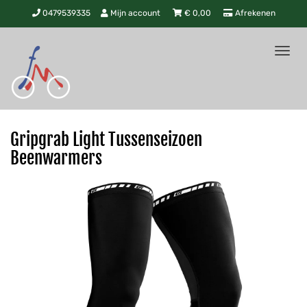
0479539335
Mijn account
€
0,00
Afrekenen
Tog
nav
Gripgrab Light Tussenseizoen
Beenwarmers