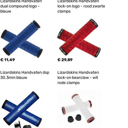
Lizardskins Handvaten 
Lizardskins Handvaten 
dual compound logo - 
lock-on logo - rood zwarte 
blauw
clamps
€ 11,49
€ 29,89
Lizardskins Handvaten dsp 
Lizardskins Handvaten 
30.3mm blauw
lock-on bearclaw - wit 
rode clamps