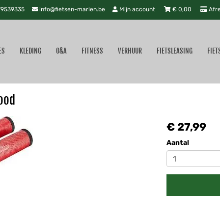
9539335
info@fietsen-marien.be
Mijn account
€
0,00
Afr
ES
KLEDING
O&A
FITNESS
VERHUUR
FIETSLEASING
FIET
ood
€ 27,99
Aantal