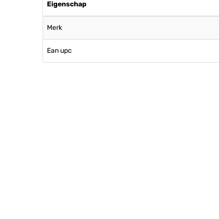
Eigenschap
Merk
Ean upc