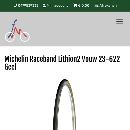
0479539335
Mijn account
€
0,00
Afrekenen
Tog
nav
Michelin Raceband Lithion2 Vouw 23-622
Geel