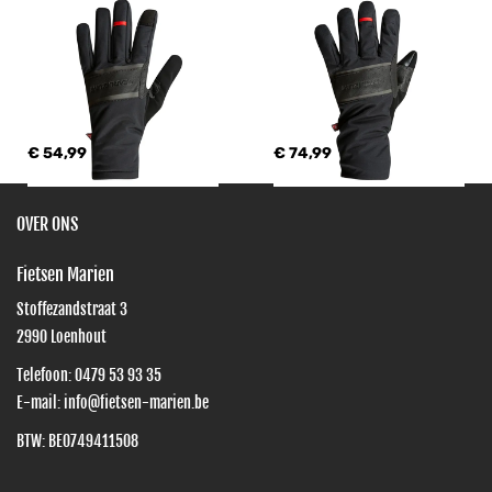
€ 54,99
€ 74,99
OVER ONS
Fietsen Marien
Stoffezandstraat 3
2990
Loenhout
Telefoon:
0479 53 93 35
E-mail:
info@fietsen-marien.be
BTW: BE0749411508