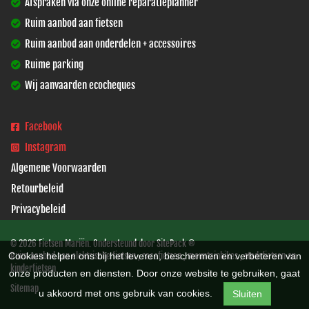
Afspraken via onze online reparatieplanner
Ruim aanbod aan fietsen
Ruim aanbod aan onderdelen + accessoires
Ruime parking
Wij aanvaarden ecocheques
Facebook
Instagram
Algemene Voorwaarden
Retourbeleid
Privacybeleid
© 2026 Fietsen Mariën. Ondersteund door
SitePack ®
Cookies helpen ons bij het leveren, beschermen en verbeteren van
Ruim aanbod aan elektrische fietsen , racefietsen , mountainbikes , stadsfietsen en
kinderfietsen.
onze producten en diensten. Door onze website te gebruiken, gaat
Sitemap
u akkoord met ons gebruik van cookies.
Sluiten