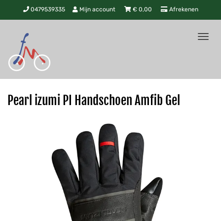
0479539335
Mijn account
€
0,00
Afrekenen
Tog
nav
Pearl izumi PI Handschoen Amfib Gel