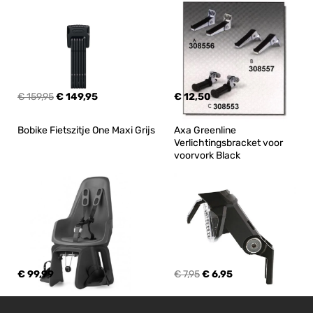
€ 159,95
€ 149,95
€ 12,50
Bobike Fietszitje One Maxi Grijs
Axa Greenline 
Verlichtingsbracket voor 
voorvork Black
€ 99,99
€ 7,95
€ 6,95