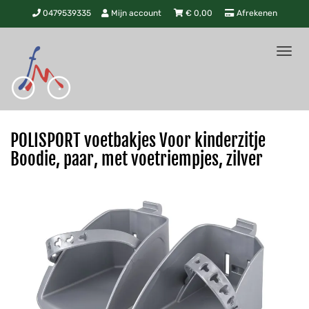
0479539335
Mijn account
€
0,00
Afrekenen
Tog
nav
POLISPORT voetbakjes Voor kinderzitje
Boodie, paar, met voetriempjes, zilver