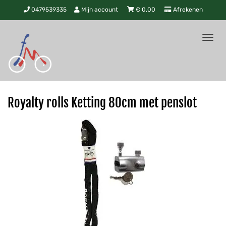
0479539335
Mijn account
€
0,00
Afrekenen
Tog
nav
Royalty rolls Ketting 80cm met penslot