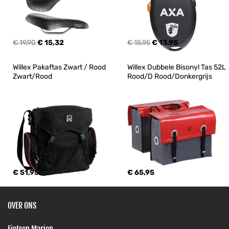
€ 19,90
€ 15,32
€ 15,95
€ 13,95
Willex Pakaftas Zwart / Rood 
Willex Dubbele Bisonyl Tas 52L 
Zwart/Rood
Rood/D Rood/Donkergrijs
€ 51,95
€ 65,95
OVER ONS