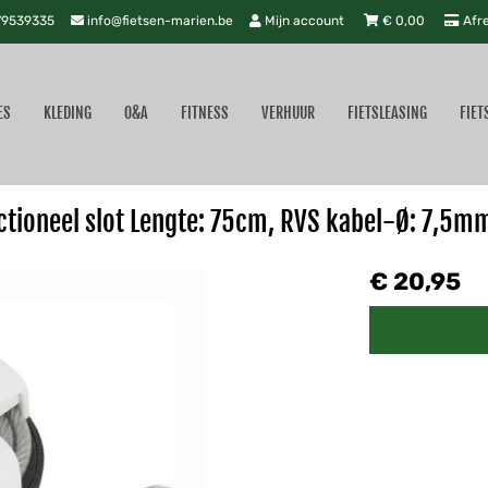
9539335
info@fietsen-marien.be
Mijn account
€
0,00
Afr
ES
KLEDING
O&A
FITNESS
VERHUUR
FIETSLEASING
FIET
ioneel slot Lengte: 75cm, RVS kabel-Ø: 7,5m
€ 20,95