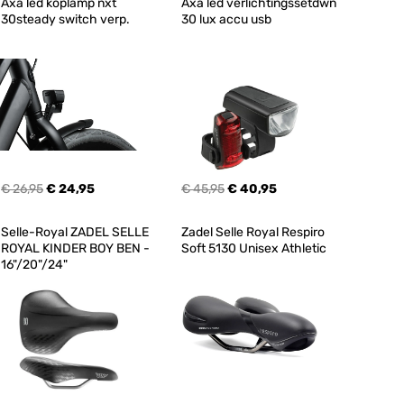
Axa led koplamp nxt 
Axa led verlichtingssetdwn 
30steady switch verp.
30 lux accu usb
€ 26,95
€ 24,95
€ 45,95
€ 40,95
Selle-Royal ZADEL SELLE 
Zadel Selle Royal Respiro 
ROYAL KINDER BOY BEN - 
Soft 5130 Unisex Athletic
16"/20"/24"