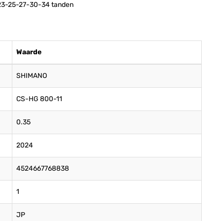
-23-25-27-30-34 tanden
Waarde
SHIMANO
CS-HG 800-11
0.35
2024
4524667768838
1
JP