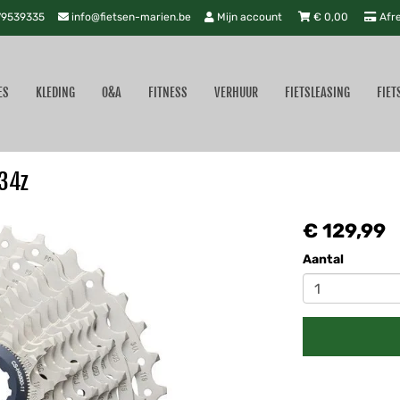
9539335
info@fietsen-marien.be
Mijn account
€
0,00
Afr
ES
KLEDING
O&A
FITNESS
VERHUUR
FIETSLEASING
FIET
-34z
€ 129,99
Aantal