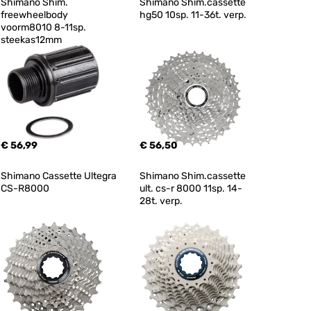
Shimano Shim. 
Shimano Shim.cassette 
freewheelbody 
hg50 10sp. 11-36t. verp.
voorm8010 8-11sp. 
steekas12mm
€ 56,99
€ 56,50
Shimano Cassette Ultegra 
Shimano Shim.cassette 
CS-R8000
ult. cs-r 8000 11sp. 14-
28t. verp.