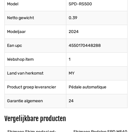
Model
SPD-RS500
Netto gewicht
0.39
Modeljaar
2024
Ean upc
4550170448288
Webshop item
1
Land van herkomst
MY
Product groep leverancier
Pédale automatique
Garantie algemeen
24
Vergelijkbare producten
Shimano Shim.pedaal pd-
Shimano Pedalen SPD M540