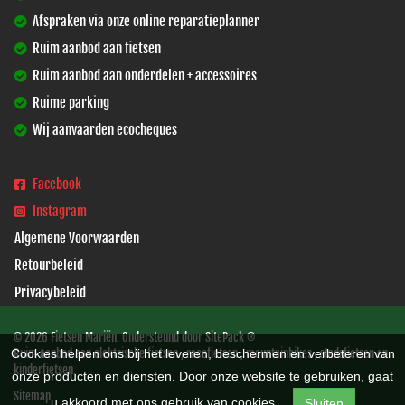
Afspraken via onze online reparatieplanner
Ruim aanbod aan fietsen
Ruim aanbod aan onderdelen + accessoires
Ruime parking
Wij aanvaarden ecocheques
Facebook
Instagram
Algemene Voorwaarden
Retourbeleid
Privacybeleid
© 2026 Fietsen Mariën. Ondersteund door
SitePack ®
Cookies helpen ons bij het leveren, beschermen en verbeteren van
Ruim aanbod aan elektrische fietsen , racefietsen , mountainbikes , stadsfietsen en
kinderfietsen.
onze producten en diensten. Door onze website te gebruiken, gaat
Sitemap
u akkoord met ons gebruik van cookies.
Sluiten