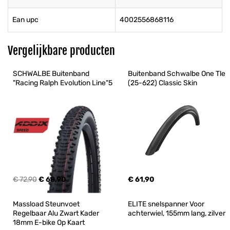
Ean upc
4002556868116
Vergelijkbare producten
SCHWALBE Buitenband 
Buitenband Schwalbe One Tle 
"Racing Ralph Evolution Line"5
(25-622) Classic Skin
€ 72,90
€ 68,90
€ 61,90
Massload Steunvoet 
ELITE snelspanner Voor 
Regelbaar Alu Zwart Kader 
achterwiel, 155mm lang, zilver
18mm E-bike Op Kaart