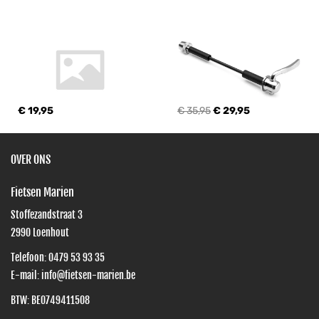
€ 19,95
€ 35,95
€ 29,95
OVER ONS
Fietsen Marien
Stoffezandstraat 3
2990
Loenhout
Telefoon:
0479 53 93 35
E-mail:
info@fietsen-marien.be
BTW: BE0749411508