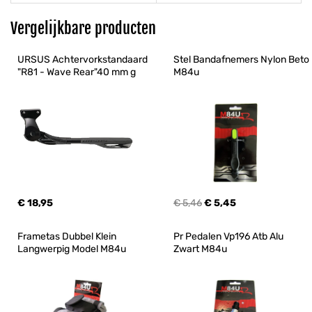
Vergelijkbare producten
URSUS Achtervorkstandaard 
Stel Bandafnemers Nylon Beto 
"R81 - Wave Rear"40 mm g
M84u
€ 18,95
€ 5,46
€ 5,45
Frametas Dubbel Klein 
Pr Pedalen Vp196 Atb Alu 
Langwerpig Model M84u
Zwart M84u