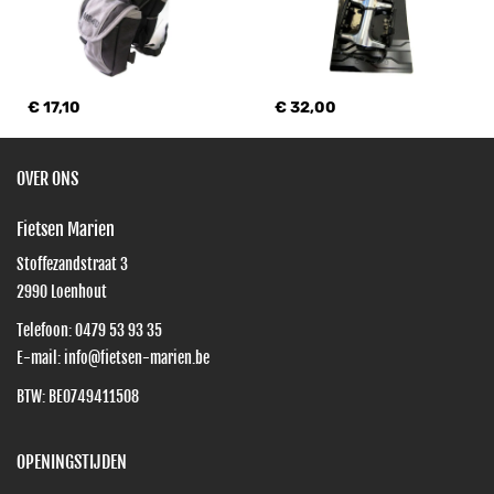
€ 17,10
€ 32,00
OVER ONS
Fietsen Marien
Stoffezandstraat 3
2990
Loenhout
Telefoon:
0479 53 93 35
E-mail:
info@fietsen-marien.be
BTW: BE0749411508
OPENINGSTIJDEN