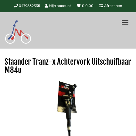
0479539335
Mijn account
€
0,00
Afrekenen
Tog
nav
Staander Tranz-x Achtervork Uitschuifbaar
M84u