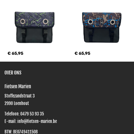
€ 65,95
€ 65,95
OVER ONS
Fietsen Marien
Stoffezandstraat 3
2990
Loenhout
Telefoon:
0479 53 93 35
E-mail:
info@fietsen-marien.be
BTW: BE0749411508