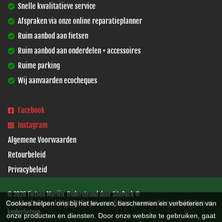
Snelle kwalitatieve service
Afspraken via onze online reparatieplanner
Ruim aanbod aan fietsen
Ruim aanbod aan onderdelen + accessoires
Ruime parking
Wij aanvaarden ecocheques
Facebook
Instagram
Algemene Voorwaarden
Retourbeleid
Privacybeleid
© 2026 Fietsen Mariën. Ondersteund door
SitePack ®
Cookies helpen ons bij het leveren, beschermen en verbeteren van
Ruim aanbod aan elektrische fietsen , racefietsen , mountainbikes , stadsfietsen en
kinderfietsen.
onze producten en diensten. Door onze website te gebruiken, gaat