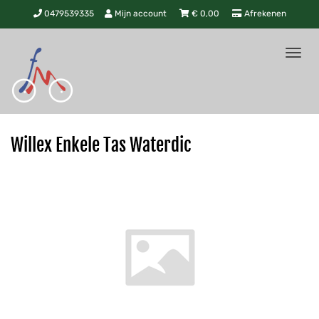
0479539335
Mijn account
€
0,00
Afrekenen
Tog
nav
Willex Enkele Tas Waterdic