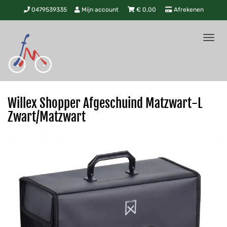
0479539335
Mijn account
€
0,00
Afrekenen
Tog
nav
Willex Shopper Afgeschuind Matzwart-L
Zwart/Matzwart