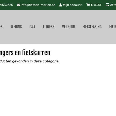
9539335
info@fietsen-marien.be
Mijn account
€
0,00
Afr
ES
KLEDING
O&A
FITNESS
VERHUUR
FIETSLEASING
FIET
ngers en fietskarren
ducten gevonden in deze categorie.