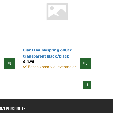
Giant Doublespring 600cc
transparent black/black
€ 4,95
r
Beschikbaar via leverancier
1
NZE PLUSPUNTEN