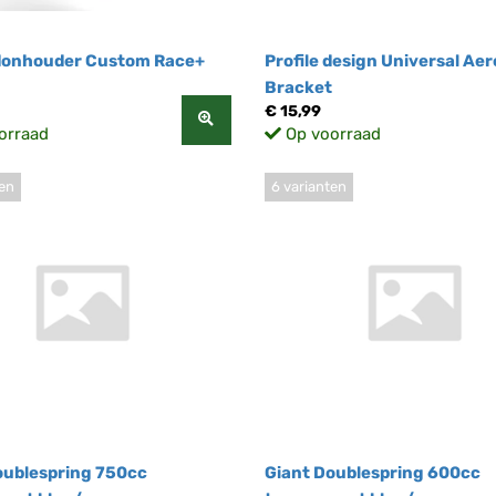
idonhouder Custom Race+
Profile design Universal Aer
Bracket
€ 15,99
orraad
Op voorraad
ten
6 varianten
oublespring 750cc
Giant Doublespring 600cc