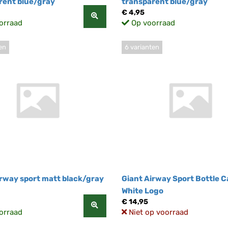
rent blue/gray
transparent blue/gray
€ 4,95
orraad
Op voorraad
en
6 varianten
irway sport matt black/gray
Giant Airway Sport Bottle 
White Logo
€ 14,95
orraad
Niet op voorraad