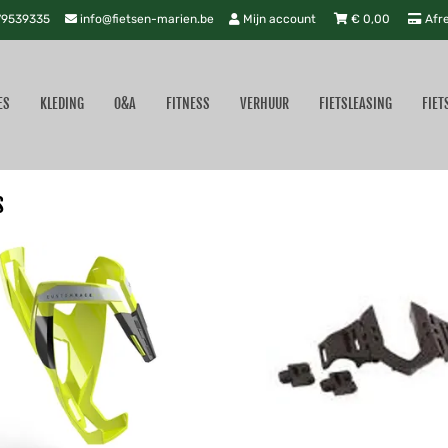
9539335
info@fietsen-marien.be
Mijn account
€
0,00
Afr
ES
KLEDING
O&A
FITNESS
VERHUUR
FIETSLEASING
FIET
s