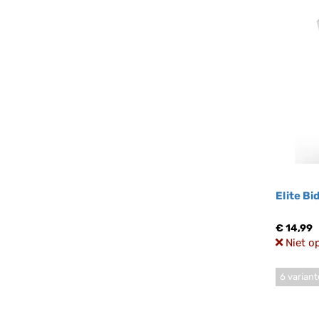
Elite B
€ 14,99
Niet o
6 varian