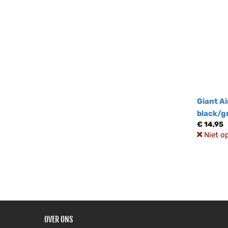
Giant Ai
black/g
€ 14,95
Niet o
OVER ONS