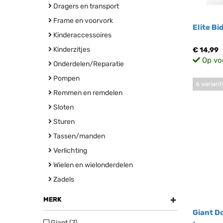
Dragers en transport
Frame en voorvork
Elite B
Kinderaccessoires
Kinderzitjes
€ 14,99
Op vo
Onderdelen/Reparatie
Pompen
6 varian
Remmen en remdelen
Sloten
Sturen
Tassen/manden
Verlichting
Wielen en wielonderdelen
Zadels
+
MERK
Giant D
Giant (7)