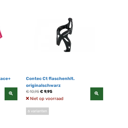
Race+
Contec Ct flaschenhlt.
originalschwarz
€ 10,95
€ 9,95
Niet op voorraad
6 varianten