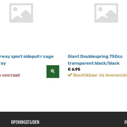
rway sport sidepull r cage
Giant Doublespring 750cc
ray
transparent black/black
€ 6,95
p voorraad
Beschikbaar via leverancie
OPENINGSTIJDEN
O