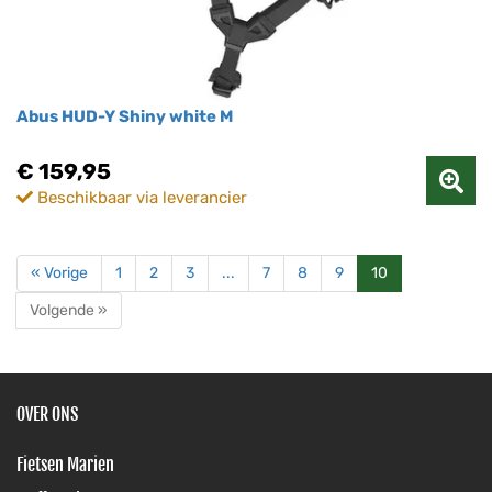
Abus HUD-Y Shiny white M
€ 159,95
Beschikbaar via leverancier
« Vorige
1
2
3
...
7
8
9
10
Volgende »
OVER ONS
Fietsen Marien