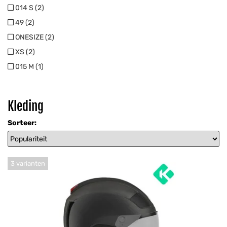
014 S (2)
49 (2)
ONESIZE (2)
XS (2)
015 M (1)
Kleding
Sorteer:
3 varianten