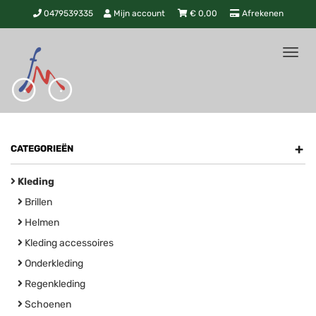
0479539335
Mijn account
€
0,00
Afrekenen
Tog
nav
+
CATEGORIEËN
Kleding
Brillen
Helmen
Kleding accessoires
Onderkleding
Regenkleding
Schoenen