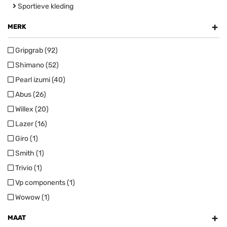
Sportieve kleding
+
MERK
Gripgrab (92)
Shimano (52)
Pearl izumi (40)
Abus (26)
Willex (20)
Lazer (16)
Giro (1)
Smith (1)
Trivio (1)
Vp components (1)
Wowow (1)
+
MAAT