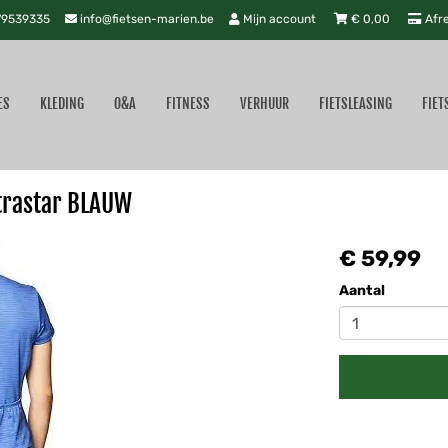
9539335
info@fietsen-marien.be
Mijn account
€
0,00
Afr
ES
KLEDING
O&A
FITNESS
VERHUUR
FIETSLEASING
FIET
trastar BLAUW
€ 59,99
Aantal