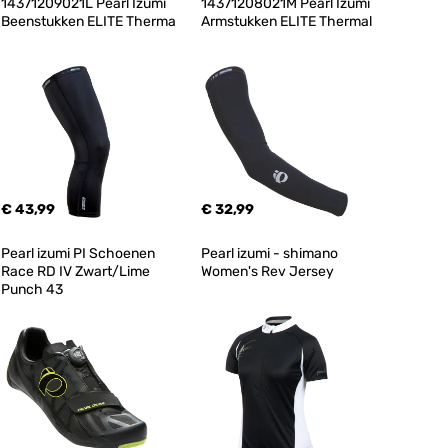
14371209021L Pearl Izumi 
14371208021M Pearl Izumi 
Beenstukken ELITE Therma
Armstukken ELITE Thermal
€ 43,99
€ 32,99
Pearl izumi PI Schoenen 
Pearl izumi - shimano 
Race RD IV Zwart/Lime 
Women's Rev Jersey
Punch 43