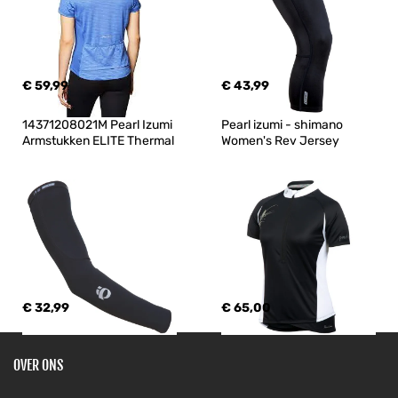
€ 59,99
€ 43,99
14371208021M Pearl Izumi 
Pearl izumi - shimano 
Armstukken ELITE Thermal
Women's Rev Jersey
€ 32,99
€ 65,00
OVER ONS