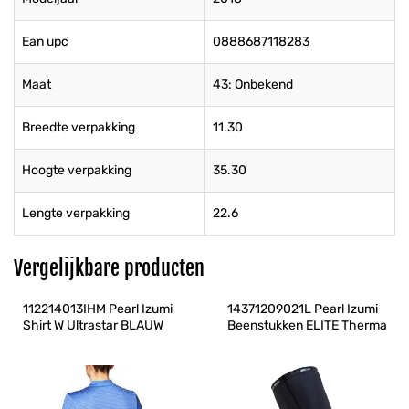
Ean upc
0888687118283
Maat
43: Onbekend
Breedte verpakking
11.30
Hoogte verpakking
35.30
Lengte verpakking
22.6
Vergelijkbare producten
112214013IHM Pearl Izumi 
14371209021L Pearl Izumi 
Shirt W Ultrastar BLAUW
Beenstukken ELITE Therma