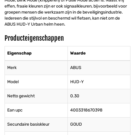
Mode, Blink Mode (knipperen) of Pulse Mode actief is. Naast vrij
effen, fraaie kleuren zijn er ook signaalkleuren, bijvoorbeeld voor
groepen mensen die werkzaam zijn in de beveiligingsindustrie.
Iedereen die stijlvol en beschermd wil fietsen, kan niet om de
ABUS HUD-Y Urban helm heen.
Producteigenschappen
Eigenschap
Waarde
Merk
ABUS
Model
HUD-Y
Netto gewicht
0.30
Ean upc
4003318670398
Secundaire basiskleur
GOUD