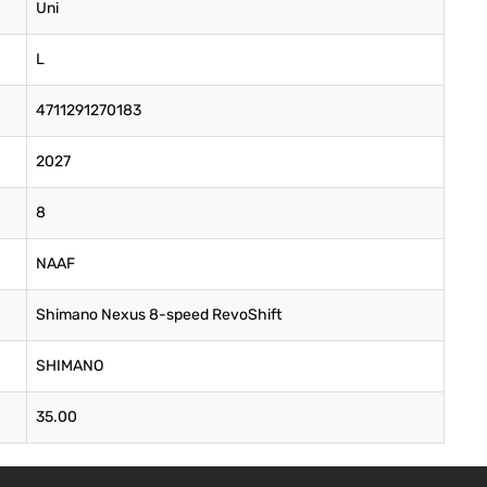
Uni
L
4711291270183
2027
8
NAAF
Shimano Nexus 8-speed RevoShift
SHIMANO
35.00