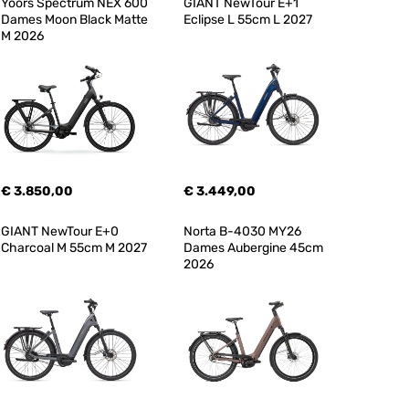
Yoors Spectrum NEX 600 
GIANT NewTour E+1 
Dames Moon Black Matte 
Eclipse L 55cm L 2027
M 2026
€ 3.850,00
€ 3.449,00
GIANT NewTour E+0 
Norta B-4030 MY26 
Charcoal M 55cm M 2027
Dames Aubergine 45cm 
2026