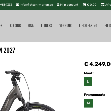
9539335
info@fietsen-marien.be
Mijn account
€
0,00
Afr
ES
KLEDING
O&A
FITNESS
VERHUUR
FIETSLEASING
FIET
M 2027
€ 4.249,0
Maat:
L
Framemaat:
M