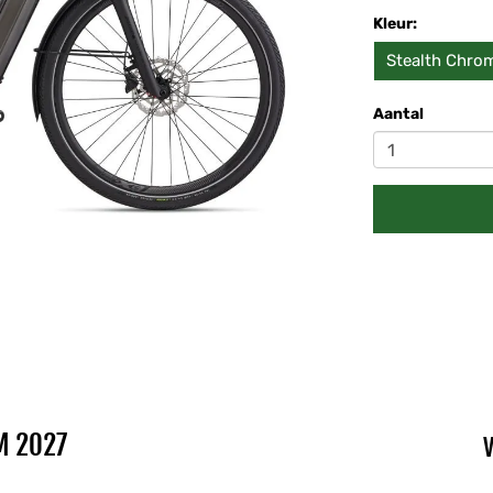
Kleur:
Stealth Chro
Aantal
M 2027