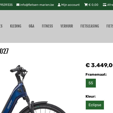
9539335
info@fietsen-marien.be
Mijn account
€
0,00
Afr
ES
KLEDING
O&A
FITNESS
VERHUUR
FIETSLEASING
FIET
2027
€ 3.449,
Framemaat:
55
Kleur:
Eclipse