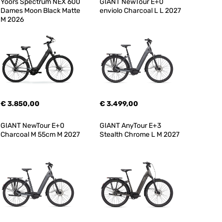
Yoors Spectrum NEX 600 
GIANT NewTour E+0 
Dames Moon Black Matte 
enviolo Charcoal L L 2027
M 2026
€ 3.850,00
€ 3.499,00
GIANT NewTour E+0 
GIANT AnyTour E+3 
Charcoal M 55cm M 2027
Stealth Chrome L M 2027