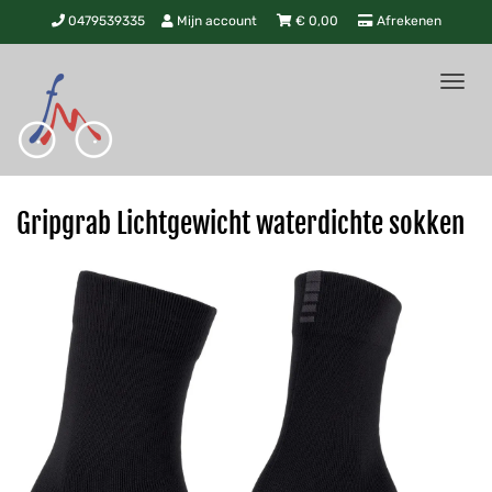
0479539335
Mijn account
€
0,00
Afrekenen
Tog
nav
Gripgrab Lichtgewicht waterdichte sokken