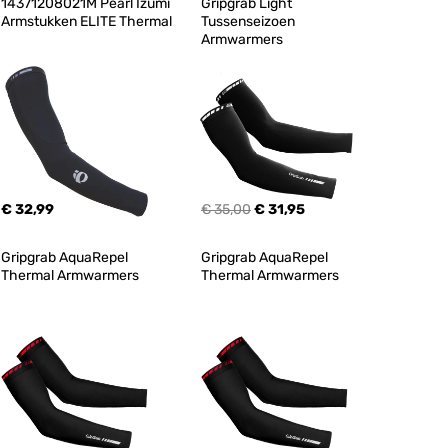
14371208021M Pearl Izumi 
Gripgrab Light 
Armstukken ELITE Thermal
Tussenseizoen 
Armwarmers
€ 32,99
€ 35,00
€ 31,95
Gripgrab AquaRepel 
Gripgrab AquaRepel 
Thermal Armwarmers
Thermal Armwarmers