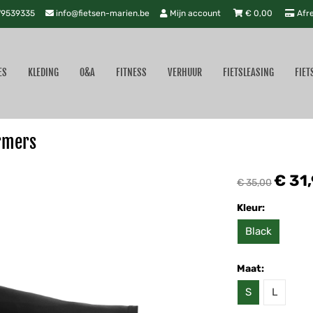
9539335
info@fietsen-marien.be
Mijn account
€
0,00
Afr
ES
KLEDING
O&A
FITNESS
VERHUUR
FIETSLEASING
FIET
rmers
€ 31
€ 35,00
Kleur:
Black
Maat:
S
L