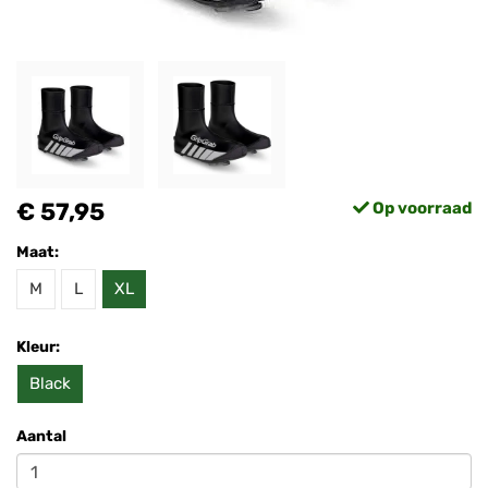
€ 57,95
Op voorraad
Maat:
M
L
XL
Kleur:
Black
Aantal