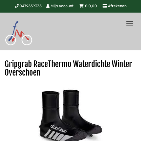
0479539335
Mijn account
€
0,00
Afrekenen
Tog
nav
Gripgrab RaceThermo Waterdichte Winter
Overschoen