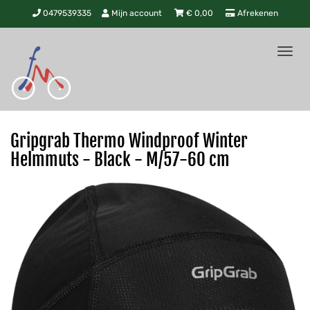
0479539335
Mijn account
€
0,00
Afrekenen
Tog
nav
Gripgrab Thermo Windproof Winter
Helmmuts - Black - M/57-60 cm