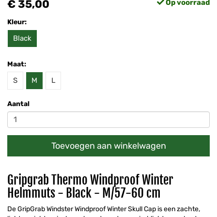
€ 35,00
Op voorraad
Kleur:
Black
Maat:
S
M
L
Aantal
Toevoegen aan winkelwagen
Gripgrab Thermo Windproof Winter
Helmmuts - Black - M/57-60 cm
De GripGrab Windster Windproof Winter Skull Cap is een zachte,