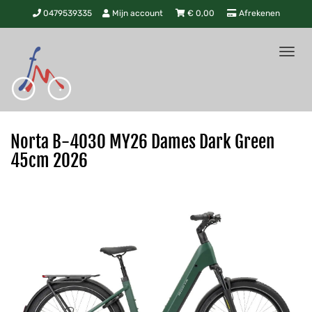
0479539335
Mijn account
€
0,00
Afrekenen
Tog
nav
Norta B-4030 MY26 Dames Dark Green
45cm 2026