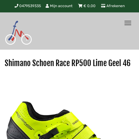
0479539335
Mijn account
€
0,00
Afrekenen
Tog
nav
Shimano Schoen Race RP500 Lime Geel 46