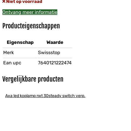
Niet op voorraad
Ontvang meer informatie
Producteigenschappen
Eigenschap
Waarde
Merk
Swissstop
Ean upc
7640121222474
Vergelijkbare producten
Axa led koplamp nxt 30steady switch verp.