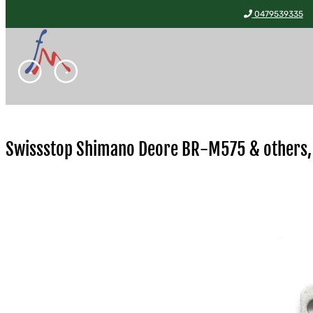
0479539335
Toggle
navigation
Swissstop Shimano Deore BR-M575 & others, 