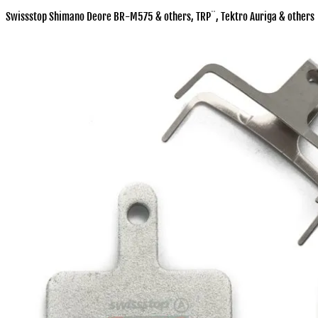
Swissstop Shimano Deore BR-M575 & others, TRP¨, Tektro Auriga & others