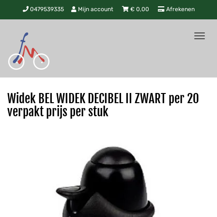
0479539335
Mijn account
€
0,00
Afrekenen
Tog
nav
Widek BEL WIDEK DECIBEL II ZWART per 20
verpakt prijs per stuk