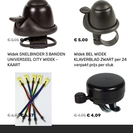
€ 5,95
€ 4,95
€ 5,00
Widek SNELBINDER 3 BANDEN 
Widek BEL WIDEK 
UNIVERSEEL CITY WIDEK -
KLAVERBLAD ZWART per 24 
KAART
verpakt prijs per stuk
€ 6,82
€ 6,57
€ 4,95
€ 4,09