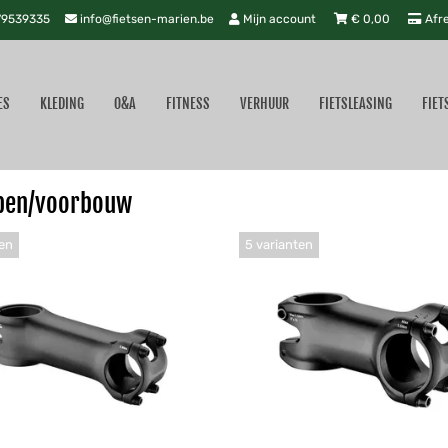
9539335
info@fietsen-marien.be
Mijn account
€
0,00
Afr
ES
KLEDING
O&A
FITNESS
VERHUUR
FIETSLEASING
FIET
pen/voorbouw
ten
5 varianten