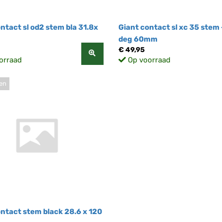
ntact sl od2 stem bla 31.8x
Giant contact sl xc 35 stem 
deg 60mm
€ 49,95
orraad
Op voorraad
ten
ontact stem black 28.6 x 120