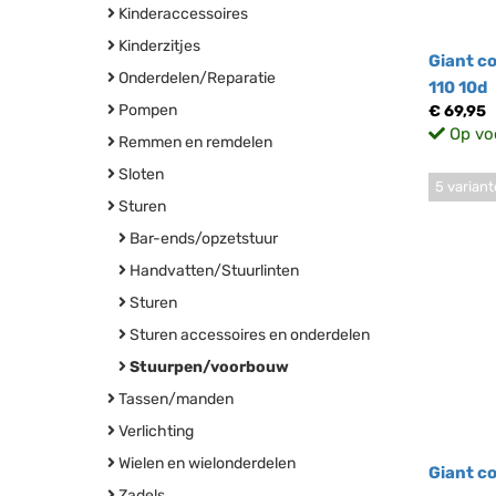
Kinderaccessoires
Kinderzitjes
Giant co
Onderdelen/Reparatie
110 10d
Pompen
€ 69,95
Op vo
Remmen en remdelen
Sloten
5 varian
Sturen
Bar-ends/opzetstuur
Handvatten/Stuurlinten
Sturen
Sturen accessoires en onderdelen
Stuurpen/voorbouw
Tassen/manden
Verlichting
Wielen en wielonderdelen
Giant c
Zadels