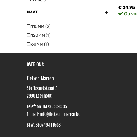
€ 24,95
+
MAAT
Op vo
110MM (2)
120MM (1)
60MM (1)
OVER ONS
Fietsen Marien
Stoffezandstraat 3
2990
Loenhout
Telefoon:
0479 53 93 35
E-mail:
info@fietsen-marien.be
BTW: BE0749411508