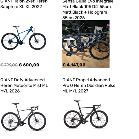
GIANT Talon 29er Heren 
Sensa Giulia Evo Integrale 
Sapphire XL XL 2022
Matt Black 105 Di2 55cm 
Matt Black + Hologram 
55cm 2026
€ 799,00
€ 600,00
€ 4.147,00
GIANT Defy Advanced 
GIANT Propel Advanced 
Heren Meteorite Mist ML 
Pro 0 Heren Obsidian Pulse 
M/L 2026
ML M/L 2027