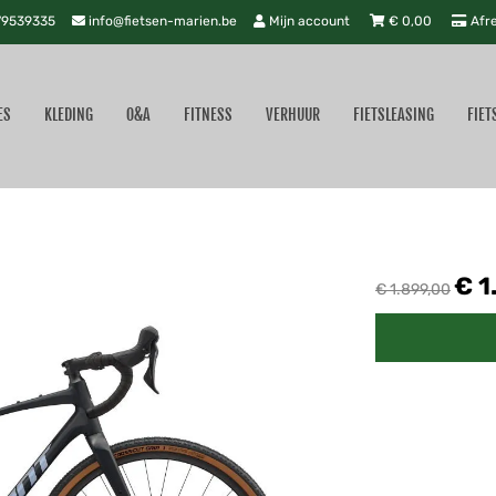
9539335
info@fietsen-marien.be
Mijn account
€
0,00
Afr
ES
KLEDING
O&A
FITNESS
VERHUUR
FIETSLEASING
FIET
€ 1
€ 1.899,00