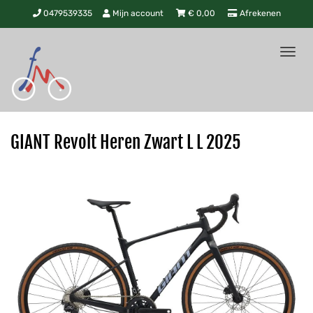
0479539335
Mijn account
€
0,00
Afrekenen
Tog
nav
GIANT Revolt Heren Zwart L L 2025