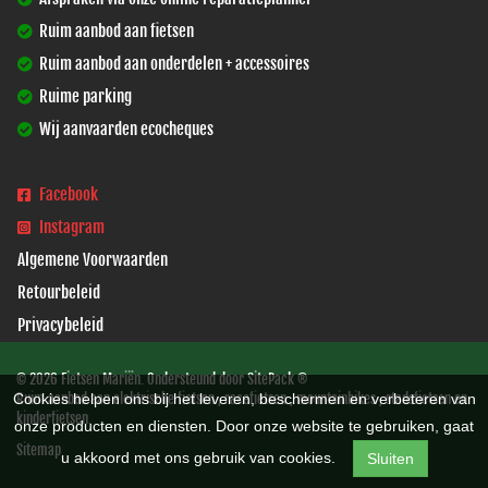
Ruim aanbod aan fietsen
Ruim aanbod aan onderdelen + accessoires
Ruime parking
Wij aanvaarden ecocheques
Facebook
Instagram
Algemene Voorwaarden
Retourbeleid
Privacybeleid
© 2026 Fietsen Mariën. Ondersteund door
SitePack ®
Cookies helpen ons bij het leveren, beschermen en verbeteren van
Ruim aanbod aan elektrische fietsen , racefietsen , mountainbikes , stadsfietsen en
kinderfietsen.
onze producten en diensten. Door onze website te gebruiken, gaat
Sitemap
u akkoord met ons gebruik van cookies.
Sluiten