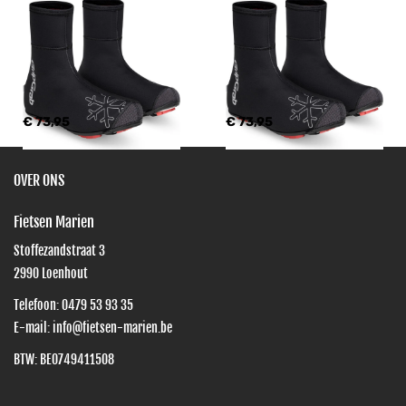
€ 73,95
€ 73,95
OVER ONS
Fietsen Marien
Stoffezandstraat 3
2990
Loenhout
Telefoon:
0479 53 93 35
E-mail:
info@fietsen-marien.be
BTW: BE0749411508