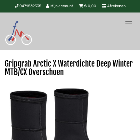
0479539335
Mijn account
€
0,00
Afrekenen
Tog
nav
Gripgrab Arctic X Waterdichte Deep Winter
MTB/CX Overschoen