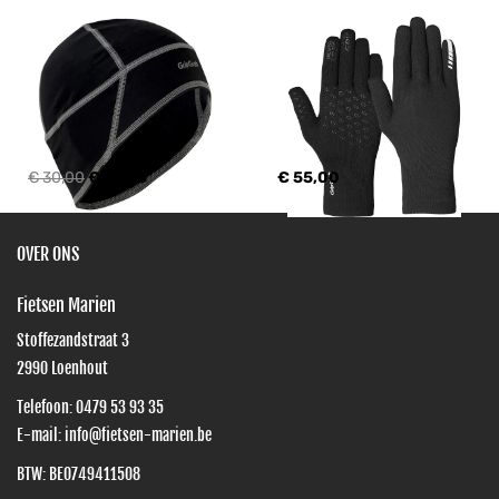
€ 30,00
€ 26,95
€ 55,00
OVER ONS
Fietsen Marien
Stoffezandstraat 3
2990
Loenhout
Telefoon:
0479 53 93 35
E-mail:
info@fietsen-marien.be
BTW: BE0749411508