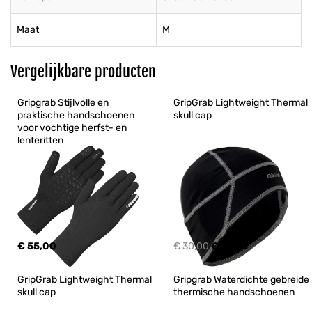
Maat
M
Vergelijkbare producten
Gripgrab Stijlvolle en 
GripGrab Lightweight Thermal 
praktische handschoenen 
skull cap   
voor vochtige herfst- en 
lenteritten
€ 55,00
€ 30,00
€ 26,95
GripGrab Lightweight Thermal 
Gripgrab Waterdichte gebreide 
skull cap   
thermische handschoenen