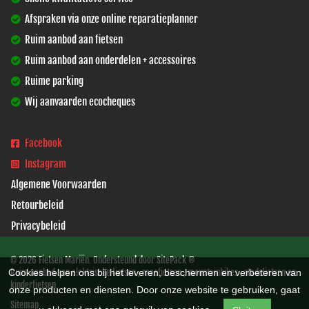
Afspraken via onze online reparatieplanner
Ruim aanbod aan fietsen
Ruim aanbod aan onderdelen + accessoires
Ruime parking
Wij aanvaarden ecocheques
Facebook
Instagram
Algemene Voorwaarden
Retourbeleid
Privacybeleid
© 2026 Fietsen Mariën. Ondersteund door
SitePack ®
Cookies helpen ons bij het leveren, beschermen en verbeteren van
Ruim aanbod aan elektrische fietsen , racefietsen , mountainbikes , stadsfietsen en
kinderfietsen.
onze producten en diensten. Door onze website te gebruiken, gaat
Sitemap