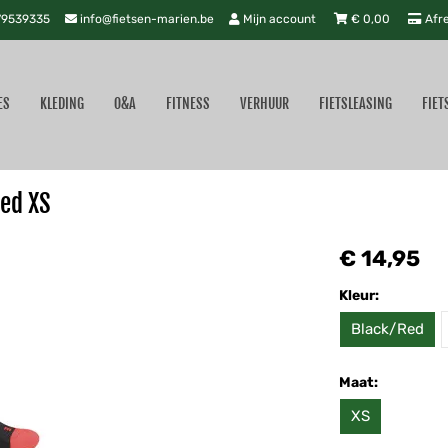
9539335
info@fietsen-marien.be
Mijn account
€
0,00
Afr
ES
KLEDING
O&A
FITNESS
VERHUUR
FIETSLEASING
FIET
Red XS
€ 14,95
Kleur:
Black/Red
Maat:
XS