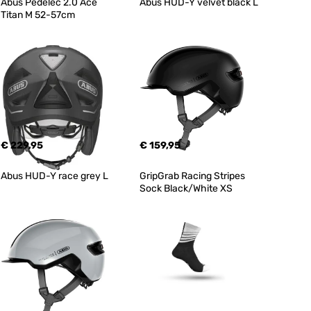
Abus Pedelec 2.0 Ace 
Abus HUD-Y velvet black L
Titan M 52-57cm
€ 229,95
€ 159,95
Abus HUD-Y race grey L
GripGrab Racing Stripes 
Sock Black/White XS