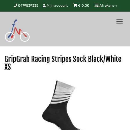
0479539335
Mijn account
€
0,00
Afrekenen
Tog
nav
GripGrab Racing Stripes Sock Black/White
XS