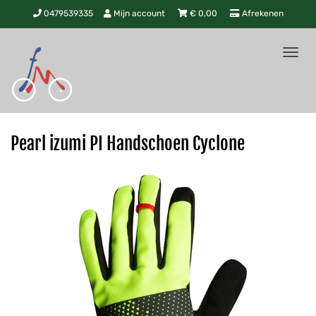
0479539335
Mijn account
€
0,00
Afrekenen
Tog
nav
Pearl izumi PI Handschoen Cyclone