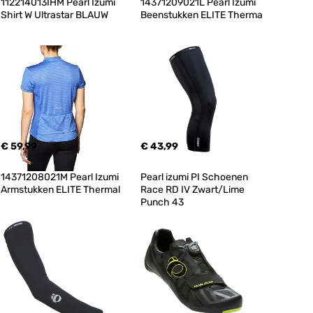
112214013IHM Pearl Izumi 
14371209021L Pearl Izumi 
Shirt W Ultrastar BLAUW
Beenstukken ELITE Therma
€ 59,99
€ 43,99
14371208021M Pearl Izumi 
Pearl izumi PI Schoenen 
Armstukken ELITE Thermal
Race RD IV Zwart/Lime 
Punch 43