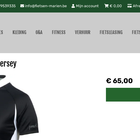
9539335
info@fietsen-marien.be
Mijn account
€
0,00
Afr
ES
KLEDING
O&A
FITNESS
VERHUUR
FIETSLEASING
FIET
Jersey
€ 65,00